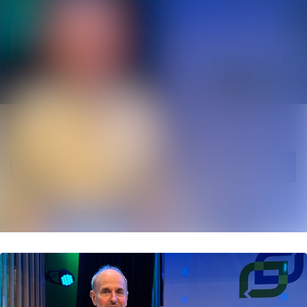
Senaste nyheterna
Sök i nyhetsrumm
Nyhetsarkiv
Följ
Följer
Mediearkiv
Kontakt