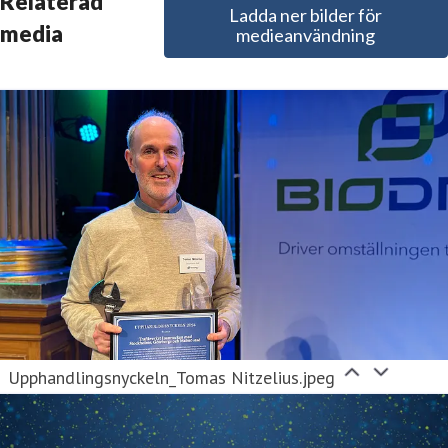
Relaterad
Ladda ner bilder för
ommunikationsansvarig
andreas.olsson@biodrivost.se
073
media
medieanvändning
60 61 02
Upphandlingsnyckeln_Tomas Nitzelius.jpeg