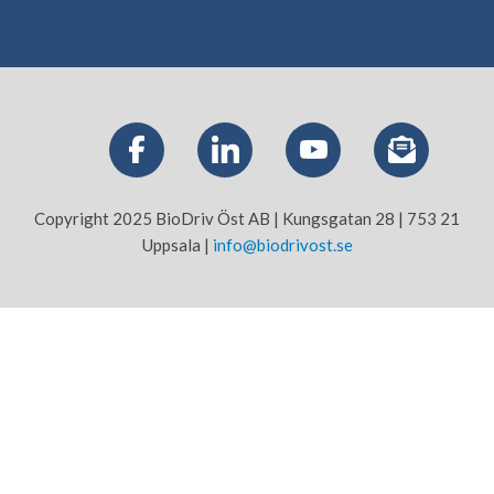
BioDriv Östs hemsida