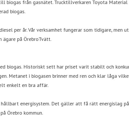
ill biogas från gasnätet. Trucktillverkaren Toyota Materia
erad biogas.
diesel per år. Vår verksamhet fungerar som tidigare, men ut
ch ägare på ÖrebroTvätt.
biogas. Historiskt sett har priset varit stabilt och konkurr
ngen. Metanet i biogasen brinner med ren och klar låga vilk
lt enkelt en bra affär.
 hållbart energisystem. Det gäller att få rätt energislag på
n på Örebro kommun.