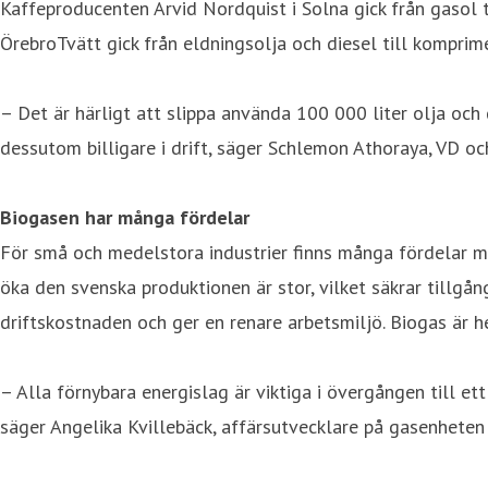
Kaffeproducenten Arvid Nordquist i Solna gick från gasol t
ÖrebroTvätt gick från eldningsolja och diesel till komprim
– Det är härligt att slippa använda 100 000 liter olja och 
dessutom billigare i drift, säger Schlemon Athoraya, VD o
Biogasen har många fördelar
För små och medelstora industrier finns många fördelar med 
öka den svenska produktionen är stor, vilket säkrar tillgå
driftskostnaden och ger en renare arbetsmiljö. Biogas är he
– Alla förnybara energislag är viktiga i övergången till ett
säger Angelika Kvillebäck, affärsutvecklare på gasenhete