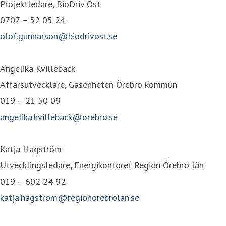
Projektledare, BioDriv Öst
0707 – 52 05 24
olof.gunnarson@biodrivost.se
Angelika Kvillebäck
Affärsutvecklare, Gasenheten Örebro kommun
019 – 21 50 09
angelika.kvilleback@orebro.se
Katja Hagström
Utvecklingsledare, Energikontoret Region Örebro län
019 – 602 24 92
katja.hagstrom@regionorebrolan.se