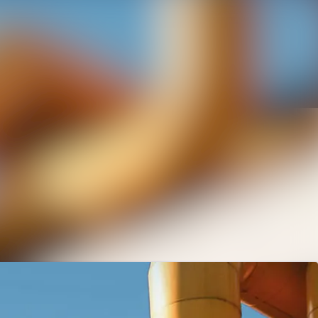
Sök i nyhetsrummet
Följ
Följer